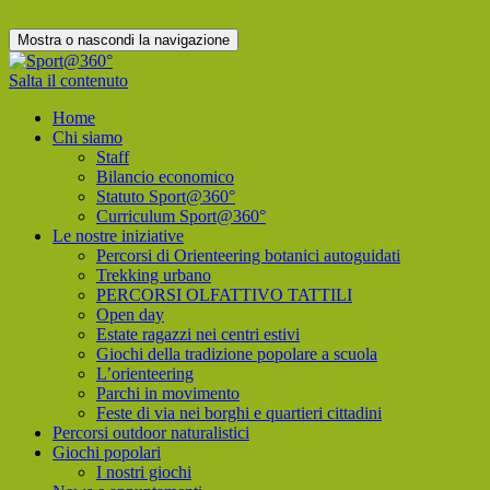
Mostra o nascondi la navigazione
Salta il contenuto
Home
Chi siamo
Staff
Bilancio economico
Statuto Sport@360°
Curriculum Sport@360°
Le nostre iniziative
Percorsi di Orienteering botanici autoguidati
Trekking urbano
PERCORSI OLFATTIVO TATTILI
Open day
Estate ragazzi nei centri estivi
Giochi della tradizione popolare a scuola
L’orienteering
Parchi in movimento
Feste di via nei borghi e quartieri cittadini
Percorsi outdoor naturalistici
Giochi popolari
I nostri giochi