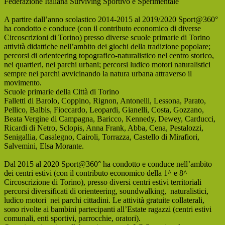
Federazione Italiana Surviving Sportivo e Sperimentale
A partire dall’anno scolastico 2014-2015 al 2019/2020 Sport@360°
ha condotto e conduce (con il contributo economico di diverse
Circoscrizioni di Torino) presso diverse scuole primarie di Torino
attività didattiche nell’ambito dei giochi della tradizione popolare;
percorsi di orienteering topografico-naturalistico nel centro storico,
nei quartieri, nei parchi urbani; percorsi ludico motori naturalistici
sempre nei parchi avvicinando la natura urbana attraverso il
movimento.
Scuole primarie della Città di Torino
Falletti di Barolo, Coppino, Rignon, Antonelli, Lessona, Parato,
Pellico, Balbis, Fioccardo, Leopardi, Gianelli, Costa, Gozzano,
Beata Vergine di Campagna, Baricco, Kennedy, Dewey, Carducci,
Ricardi di Netro, Sclopis, Anna Frank, Abba, Cena, Pestalozzi,
Senigallia, Casalegno, Cairoli, Torrazza, Castello di Mirafiori,
Salvemini, Elsa Morante.
Dal 2015 al 2020 Sport@360° ha condotto e conduce nell’ambito
dei centri estivi (con il contributo economico della 1^ e 8^
Circoscrizione di Torino), presso diversi centri estivi territoriali
percorsi diversificati di orienteering, soundwalking, naturalistici,
ludico motori nei parchi cittadini. Le attività gratuite collaterali,
sono rivolte ai bambini partecipanti all’Estate ragazzi (centri estivi
comunali, enti sportivi, parrocchie, oratori).