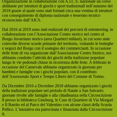
Organizzazione in collaborazione con A.I.C.S. nazionale un corso
abilitante per istruttori di giochi e sport tradizionalI nell’autunno del
2018 grazie al quale sono stati formati circa una ventina di istruttori
con conseguimento di diploma nazionale e tesserino tecnico
riconosciuto dall’AICS.
Dal 2016 al 2019 sono stati realizzati dei percorsi di orienteering, in
collaborazione con l’Associazione Centro storico nel centro al
Borgo Juvarriano storico (area Quartieri militari), in cui sono state
coinvolte diverse scuole primarie del territorio, visitando le botteghe
e negozi del Borgo con il sostegno dei commercianti. In occasione
delle feste di via organizzate dall’Associazione Centro Storico, noi
abbiamo condotto l’attività dei giochi della tradizione popolare
lungo le vie pedonali chiuse in ricorrenza delle feste. A febbraio in
occasione del Carnevale abbiamo organizzato la giornata per
bambini e famiglie con i giochi popolari, con il contributo
dell’Assessorato Sport e Tempo Libero del Comune di Torino.
Da Dicembre 2016 a Dicembre 2018 abbiamo organizzato i giochi
della tradizione popolare nel periodo di Natale a San Salvario:
giornate rivolte alle famiglie e alla cittadinanza nella Circoscrizione
8 presso la biblioteca Ginsburg, le Case di Quartiere di Via Morgari
e Il Barrito ed al Parco del Valentino con alcune classi della Scuola
Pellico. L’iniziativa era patrocinata e finanziata dalla Circoscrizione
8.