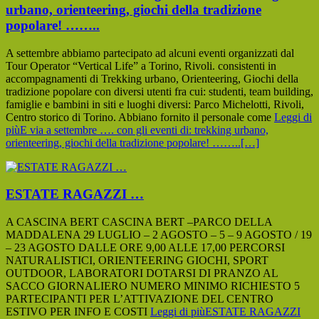
urbano, orienteering, giochi della tradizione
popolare! ……..
A settembre abbiamo partecipato ad alcuni eventi organizzati dal
Tour Operator “Vertical Life” a Torino, Rivoli. consistenti in
accompagnamenti di Trekking urbano, Orienteering, Giochi della
tradizione popolare con diversi utenti fra cui: studenti, team building,
famiglie e bambini in siti e luoghi diversi: Parco Michelotti, Rivoli,
Centro storico di Torino. Abbiano fornito il personale come
Leggi di
piùE via a settembre …. con gli eventi di: trekking urbano,
orienteering, giochi della tradizione popolare! ……..
[…]
ESTATE RAGAZZI …
A CASCINA BERT CASCINA BERT –PARCO DELLA
MADDALENA 29 LUGLIO – 2 AGOSTO – 5 – 9 AGOSTO / 19
– 23 AGOSTO DALLE ORE 9,00 ALLE 17,00 PERCORSI
NATURALISTICI, ORIENTEERING GIOCHI, SPORT
OUTDOOR, LABORATORI DOTARSI DI PRANZO AL
SACCO GIORNALIERO NUMERO MINIMO RICHIESTO 5
PARTECIPANTI PER L’ATTIVAZIONE DEL CENTRO
ESTIVO PER INFO E COSTI
Leggi di piùESTATE RAGAZZI