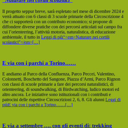
“
Naturare nei cortili scolastici”
Il progetto seppur breve, sarà espletato nel mese di dicembre 2024 e
verrà attuato con 6 classi di 3 scuole primarie della Circoscrizione 4
che ci supporterà con un contributo economico; si propone di
diffondere diverse pratiche con dei percorsi articolati sul campo fra
cui l’orienteering, l’attività motoria, naturalistica, di educazione
ambientale, il tutto in
Leggi di più“<em>Naturare nei cortili
scolastici”</em>
[…]
E via con i parchi a Torino……
E andiamo al Parco della Confluenza, Parco Peccei, Valentino,
Colonnetti, Boschetto del Sangone, Piazza d’Armi, Parco Rignon
con classi di scuole primarie a fare dei percorsi naturalistici, di
orienteering, di soundwalking, di Birdwatching, ludico motori ed
altro ancora. Le iniziative sono istituzionali con i contributi e
patrocini delle rispettive Circoscrizioni 2, 6, 8. Gli alunni
Leggi di
piùE via con i parchi a Torino……
[…]
E via a settembre …. con gli eventi di: trekking